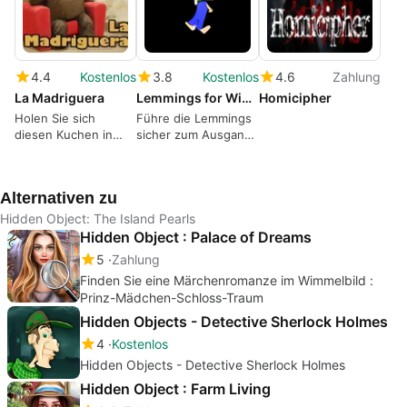
4.4
Kostenlos
3.8
Kostenlos
4.6
Zahlung
La Madriguera
Lemmings for Windows 10
Homicipher
Holen Sie sich
Führe die Lemmings
diesen Kuchen in
sicher zum Ausgang
diesem kostenlosen
im kostenlosen Spiel
Puzzle-Spiel.
Lemmings
Alternativen zu
Hidden Object: The Island Pearls
Hidden Object : Palace of Dreams
5
Zahlung
Finden Sie eine Märchenromanze im Wimmelbild :
Prinz-Mädchen-Schloss-Traum
Hidden Objects - Detective Sherlock Holmes
4
Kostenlos
Hidden Objects - Detective Sherlock Holmes
Hidden Object : Farm Living