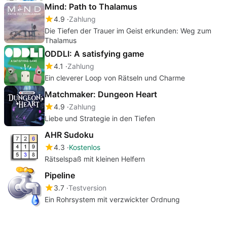
Mind: Path to Thalamus
4.9
Zahlung
Die Tiefen der Trauer im Geist erkunden: Weg zum
Thalamus
ODDLI: A satisfying game
4.1
Zahlung
Ein cleverer Loop von Rätseln und Charme
Matchmaker: Dungeon Heart
4.9
Zahlung
Liebe und Strategie in den Tiefen
AHR Sudoku
4.3
Kostenlos
Rätselspaß mit kleinen Helfern
Pipeline
3.7
Testversion
Ein Rohrsystem mit verzwickter Ordnung