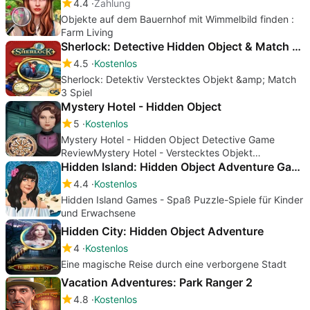
4.4
Zahlung
Objekte auf dem Bauernhof mit Wimmelbild finden :
Farm Living
Sherlock: Detective Hidden Object & Match 3 Game
4.5
Kostenlos
Sherlock: Detektiv Verstecktes Objekt &amp; Match
3 Spiel
Mystery Hotel - Hidden Object
5
Kostenlos
Mystery Hotel - Hidden Object Detective Game
ReviewMystery Hotel - Verstecktes Objekt
Detektivspiel Bewertung
Hidden Island: Hidden Object Adventure Games
4.4
Kostenlos
Hidden Island Games - Spaß Puzzle-Spiele für Kinder
und Erwachsene
Hidden City: Hidden Object Adventure
4
Kostenlos
Eine magische Reise durch eine verborgene Stadt
Vacation Adventures: Park Ranger 2
4.8
Kostenlos