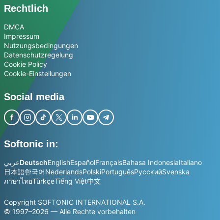
Rechtlich
DMCA
Impressum
Nutzungsbedingungen
Datenschutzregelung
Cookie Policy
Cookie-Einstellungen
Social media
Softonic in:
عربي
Deutsch
English
Español
Français
Bahasa Indonesia
Italiano
日本語
한국어
Nederlands
Polski
Português
Русский
Svenska
ภาษาไทย
Türkçe
Tiếng Việt
中文
Copyright SOFTONIC INTERNATIONAL S.A.
© 1997–2026 — Alle Rechte vorbehalten